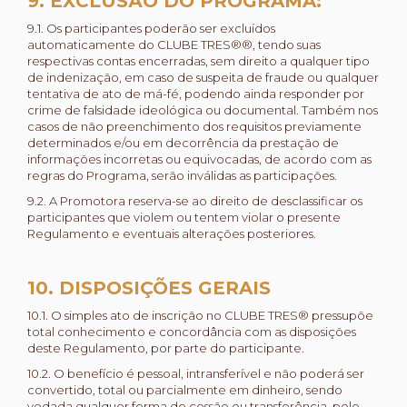
9. EXCLUSÃO DO PROGRAMA:
9.1. Os participantes poderão ser excluídos
automaticamente do CLUBE TRES®®, tendo suas
respectivas contas encerradas, sem direito a qualquer tipo
de indenização, em caso de suspeita de fraude ou qualquer
tentativa de ato de má-fé, podendo ainda responder por
crime de falsidade ideológica ou documental. Também nos
casos de não preenchimento dos requisitos previamente
determinados e/ou em decorrência da prestação de
informações incorretas ou equivocadas, de acordo com as
regras do Programa, serão inválidas as participações.
9.2. A Promotora reserva-se ao direito de desclassificar os
participantes que violem ou tentem violar o presente
Regulamento e eventuais alterações posteriores.
10. DISPOSIÇÕES GERAIS
10.1. O simples ato de inscrição no CLUBE TRES® pressupõe
total conhecimento e concordância com as disposições
deste Regulamento, por parte do participante.
10.2. O benefício é pessoal, intransferível e não poderá ser
convertido, total ou parcialmente em dinheiro, sendo
vedada qualquer forma de cessão ou transferência, pelo