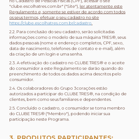
no Cadastro de Pessoas Físicas (CPF), acessar o site
"clube.escolhatres.com.br" ("Site"),
ler atentamente este
Regulamento e, somente se estiver de acordo com todos
os seus termos, efetuar o seu cadastro no site
https://clube.escolhatres.com.br/cadastro
.
2.2. Para conclusão do seu cadastro, serão solicitadas
informações como o modelo de sua máquina TRES®, seus
dados pessoais (nome e endereço completos, CPF, sexo,
data de nascimento, telefones de contato e e-mail), além
da criação de um login e uma senha.
2.3. A efetivação do cadastro no CLUBE TRES® e o aceite
do consumidor a este Regulamento se darão quando do
preenchimento de todos os dados acima descritos pelo
consumidor.
2.4. Os colaboradores do Grupo 3corações estão
autorizados a participar do CLUBE TRES®, na condição de
clientes, bem como seus familiares e dependentes.
2.5. Concluído o cadastro, o consumidor se torna membro
do CLUBE TRES® ("Membro"), podendo iniciar sua
participação neste Programa.
3. PRODUTOS PARTICIPANTES: