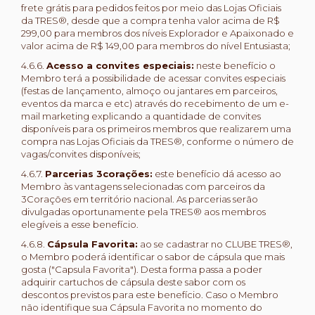
frete grátis para pedidos feitos por meio das Lojas Oficiais
da TRES®, desde que a compra tenha valor acima de R$
299,00 para membros dos níveis Explorador e Apaixonado e
valor acima de R$ 149,00 para membros do nível Entusiasta;
4.6.6.
Acesso a convites especiais:
neste benefício o
Membro terá a possibilidade de acessar convites especiais
(festas de lançamento, almoço ou jantares em parceiros,
eventos da marca e etc) através do recebimento de um e-
mail marketing explicando a quantidade de convites
disponíveis para os primeiros membros que realizarem uma
compra nas Lojas Oficiais da TRES®, conforme o número de
vagas/convites disponíveis;
4.6.7.
Parcerias 3corações:
este benefício dá acesso ao
Membro às vantagens selecionadas com parceiros da
3Corações em território nacional. As parcerias serão
divulgadas oportunamente pela TRES® aos membros
elegíveis a esse benefício.
4.6.8.
Cápsula Favorita:
ao se cadastrar no CLUBE TRES®,
o Membro poderá identificar o sabor de cápsula que mais
gosta ("Capsula Favorita"). Desta forma passa a poder
adquirir cartuchos de cápsula deste sabor com os
descontos previstos para este benefício. Caso o Membro
não identifique sua Cápsula Favorita no momento do