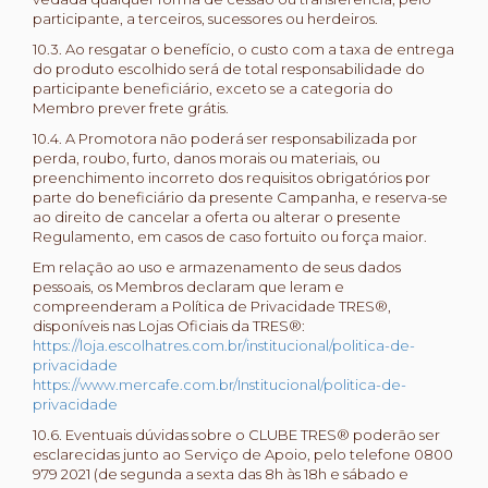
participante, a terceiros, sucessores ou herdeiros.
10.3. Ao resgatar o benefício, o custo com a taxa de entrega
do produto escolhido será de total responsabilidade do
participante beneficiário, exceto se a categoria do
Membro prever frete grátis.
10.4. A Promotora não poderá ser responsabilizada por
perda, roubo, furto, danos morais ou materiais, ou
preenchimento incorreto dos requisitos obrigatórios por
parte do beneficiário da presente Campanha, e reserva-se
ao direito de cancelar a oferta ou alterar o presente
Regulamento, em casos de caso fortuito ou força maior.
Em relação ao uso e armazenamento de seus dados
pessoais, os Membros declaram que leram e
compreenderam a Política de Privacidade TRES®,
disponíveis nas Lojas Oficiais da TRES®:
https://loja.escolhatres.com.br/institucional/politica-de-
privacidade
https://www.mercafe.com.br/Institucional/politica-de-
privacidade
10.6. Eventuais dúvidas sobre o CLUBE TRES® poderão ser
esclarecidas junto ao Serviço de Apoio, pelo telefone 0800
979 2021 (de segunda a sexta das 8h às 18h e sábado e