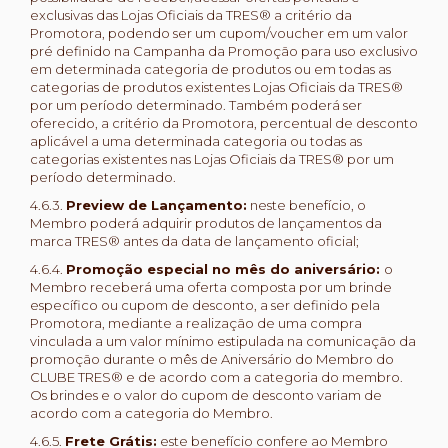
exclusivas das Lojas Oficiais da TRES® a critério da
Promotora, podendo ser um cupom/voucher em um valor
pré definido na Campanha da Promoção para uso exclusivo
em determinada categoria de produtos ou em todas as
categorias de produtos existentes Lojas Oficiais da TRES®
por um período determinado. Também poderá ser
oferecido, a critério da Promotora, percentual de desconto
aplicável a uma determinada categoria ou todas as
categorias existentes nas Lojas Oficiais da TRES® por um
período determinado.
4.6.3.
Preview de Lançamento:
neste benefício, o
Membro poderá adquirir produtos de lançamentos da
marca TRES® antes da data de lançamento oficial;
4.6.4.
Promoção especial no mês do aniversário:
o
Membro receberá uma oferta composta por um brinde
específico ou cupom de desconto, a ser definido pela
Promotora, mediante a realização de uma compra
vinculada a um valor mínimo estipulada na comunicação da
promoção durante o mês de Aniversário do Membro do
CLUBE TRES® e de acordo com a categoria do membro.
Os brindes e o valor do cupom de desconto variam de
acordo com a categoria do Membro.
4.6.5.
Frete Grátis:
este benefício confere ao Membro