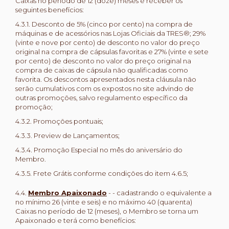
Caixas no período de 12 (doze) meses e receber os
seguintes benefícios:
4.3.1. Desconto de 5% (cinco por cento) na compra de
máquinas e de acessórios nas Lojas Oficiais da TRES®; 29%
(vinte e nove por cento) de desconto no valor do preço
original na compra de cápsulas favoritas e 27% (vinte e sete
por cento) de desconto no valor do preço original na
compra de caixas de cápsula não qualificadas como
favorita. Os descontos apresentados nesta cláusula não
serão cumulativos com os expostos no site advindo de
outras promoções, salvo regulamento específico da
promoção;
4.3.2. Promoções pontuais;
4.3.3. Preview de Lançamentos;
4.3.4. Promoção Especial no mês do aniversário do
Membro.
4.3.5. Frete Grátis conforme condições do item 4.6.5;
4.4.
Membro Apaixonado
- - cadastrando o equivalente a
no mínimo 26 (vinte e seis) e no máximo 40 (quarenta)
Caixas no período de 12 (meses), o Membro se torna um
Apaixonado e terá como benefícios: