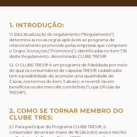
1. INTRODUÇÃO:
1.1. Esta atualização do regulamento ("Regulamento")
determina as novas regras aplicáveis ao programa de
relacionamento promovido pelas empresas que compõem
o Grupo 3corações (“Promotora”), identificadas no item 7.16
deste Regulamento, denominado CLUBE TRES®.
1.2. O CLUBE TRES® é um programa de fidelidade por meio
do qual os consumidores de cápsulas TRES® cadastrados
tem a possibilidade de acumular uma quantidade de
Caixas, nos termos do item 3 abaixo, e revertê-las em
benefícios no site mercafe.com.br/tres ("Lojas Oficiais da
TRES®").
2. COMO SE TORNAR MEMBRO DO
CLUBE TRES:
2.1. Para participar do Programa CLUBE TRES®, o
consumidor deverá ser maior de 18 (dezoito) anos e inscrito