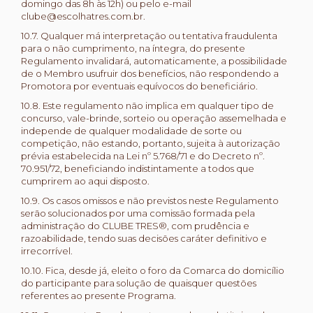
domingo das 8h às 12h) ou pelo e-mail
clube@escolhatres.com.br.
10.7. Qualquer má interpretação ou tentativa fraudulenta
para o não cumprimento, na íntegra, do presente
Regulamento invalidará, automaticamente, a possibilidade
de o Membro usufruir dos benefícios, não respondendo a
Promotora por eventuais equívocos do beneficiário.
10.8. Este regulamento não implica em qualquer tipo de
concurso, vale-brinde, sorteio ou operação assemelhada e
independe de qualquer modalidade de sorte ou
competição, não estando, portanto, sujeita à autorização
prévia estabelecida na Lei nº 5.768/71 e do Decreto nº.
70.951/72, beneficiando indistintamente a todos que
cumprirem ao aqui disposto.
10.9. Os casos omissos e não previstos neste Regulamento
serão solucionados por uma comissão formada pela
administração do CLUBE TRES®, com prudência e
razoabilidade, tendo suas decisões caráter definitivo e
irrecorrível.
10.10. Fica, desde já, eleito o foro da Comarca do domicílio
do participante para solução de quaisquer questões
referentes ao presente Programa.