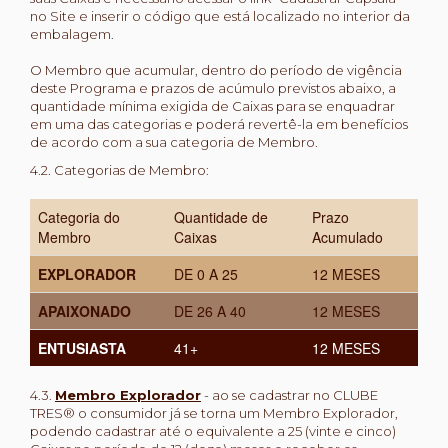
no Site e inserir o código que está localizado no interior da
embalagem.
O Membro que acumular, dentro do período de vigência
deste Programa e prazos de acúmulo previstos abaixo, a
quantidade mínima exigida de Caixas para se enquadrar
em uma das categorias e poderá revertê-la em benefícios
de acordo com a sua categoria de Membro.
4.2. Categorias de Membro:
Categoria do
Quantidade de
Prazo
Membro
Caixas
Acumulado
EXPLORADOR
DE 0 A 25
12 MESES
APAIXONADO
DE 26 A 40
12 MESES
ENTUSIASTA
41+
12 MESES
4.3.
Membro Explorador
- ao se cadastrar no CLUBE
TRES® o consumidor já se torna um Membro Explorador,
podendo cadastrar até o equivalente a 25 (vinte e cinco)