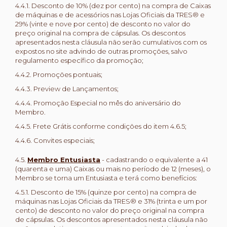
4.4.1. Desconto de 10% (dez por cento) na compra de Caixas
de máquinas e de acessórios nas Lojas Oficiais da TRES® e
29% (vinte e nove por cento) de desconto no valor do
preço original na compra de cápsulas. Os descontos
apresentados nesta cláusula não serão cumulativos com os
expostos no site advindo de outras promoções, salvo
regulamento específico da promoção;
4.4.2. Promoções pontuais;
4.4.3. Preview de Lançamentos;
4.4.4. Promoção Especial no mês do aniversário do
Membro.
4.4.5. Frete Grátis conforme condições do item 4.6.5;
4.4.6. Convites especiais;
4.5.
Membro Entusiasta
- cadastrando o equivalente a 41
(quarenta e uma) Caixas ou mais no período de 12 (meses), o
Membro se torna um Entusiasta e terá como benefícios:
4.5.1. Desconto de 15% (quinze por cento) na compra de
máquinas nas Lojas Oficiais da TRES® e 31% (trinta e um por
cento) de desconto no valor do preço original na compra
de cápsulas. Os descontos apresentados nesta cláusula não