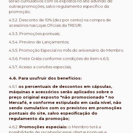
serão cumulativos com os expostos no site advindo de
outras promoções, salvo regulamento específico da
promoção;
4.5.2. Desconto de 10% (dez por cento) na compra de
acessórios nas Lojas Oficiais da TRES®;
4.5.3. Promoções pontuais;
4.5.4. Preview de Lançamentos;
4.5.5. Promoção Especial no mês do aniversário do Membro.
4.5.6. Frete Grátis conforme condições do item 4.6.5;
4.5.7. Acesso a convites especiais;
4.6. Para usufruir dos benefícios:
4.6.1.
os percentuais de descontos em cápsulas,
máquinas e acessórios serão aplicados sobre o
preço original exposto "não promocionado " no
Mercafé, e conforme estipulado em cada nível, não
sendo cumulativo com os previstos em promoções
pontuais do site, salvo especificação do
regulamento da promoção;
4.6.2.
Promoções especiais:
o Membro terá a
possibilidade de receber/acessar ofertas pontuais e