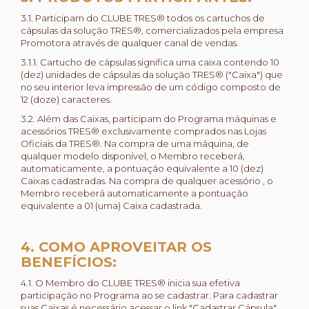
3.1. Participam do CLUBE TRES® todos os cartuchos de
cápsulas da solução TRES®, comercializados pela empresa
Promotora através de qualquer canal de vendas.
3.1.1. Cartucho de cápsulas significa uma caixa contendo 10
(dez) unidades de cápsulas da solução TRES® ("Caixa") que
no seu interior leva impressão de um código composto de
12 (doze) caracteres.
3.2. Além das Caixas, participam do Programa máquinas e
acessórios TRES® exclusivamente comprados nas Lojas
Oficiais da TRES®. Na compra de uma máquina, de
qualquer modelo disponível, o Membro receberá,
automaticamente, a pontuação equivalente a 10 (dez)
Caixas cadastradas. Na compra de qualquer acessório , o
Membro receberá automaticamente a pontuação
equivalente a 01 (uma) Caixa cadastrada.
4. COMO APROVEITAR OS
BENEFÍCIOS:
4.1. O Membro do CLUBE TRES® inicia sua efetiva
participação no Programa ao se cadastrar. Para cadastrar
suas Caixas é necessário acessar o link "Cadastrar Cápsula"