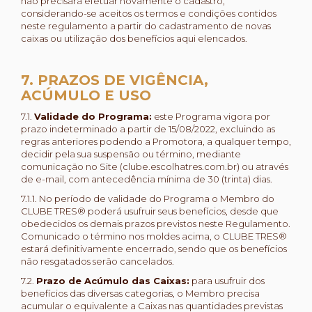
não precisará efetuar novamente o cadastro,
considerando-se aceitos os termos e condições contidos
neste regulamento a partir do cadastramento de novas
caixas ou utilização dos benefícios aqui elencados.
7. PRAZOS DE VIGÊNCIA,
ACÚMULO E USO
7.1.
Validade do Programa:
este Programa vigora por
prazo indeterminado a partir de 15/08/2022, excluindo as
regras anteriores podendo a Promotora, a qualquer tempo,
decidir pela sua suspensão ou término, mediante
comunicação no Site (clube.escolhatres.com.br) ou através
de e-mail, com antecedência mínima de 30 (trinta) dias.
7.1.1. No período de validade do Programa o Membro do
CLUBE TRES® poderá usufruir seus benefícios, desde que
obedecidos os demais prazos previstos neste Regulamento.
Comunicado o término nos moldes acima, o CLUBE TRES®
estará definitivamente encerrado, sendo que os benefícios
não resgatados serão cancelados.
7.2.
Prazo de Acúmulo das Caixas:
para usufruir dos
benefícios das diversas categorias, o Membro precisa
acumular o equivalente a Caixas nas quantidades previstas