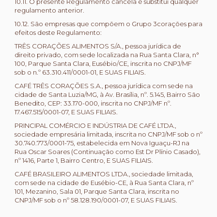
10.11. O presente Regulamento cancela e substitui qualquer
regulamento anterior.
10.12. São empresas que compõem o Grupo 3corações para
efeitos deste Regulamento:
TRÊS CORAÇÕES ALIMENTOS S/A., pessoa jurídica de
direito privado, com sede localizada na Rua Santa Clara, n°
100, Parque Santa Clara, Eusébio/CE, inscrita no CNPJ/MF
sob o n.º 63.310.411/0001-01, E SUAS FILIAIS.
CAFÉ TRÊS CORAÇÕES S.A., pessoa jurídica com sede na
cidade de Santa Luzia/MG, à Av. Brasília, nº. 5.145, Bairro São
Benedito, CEP: 33.170-000, inscrita no CNPJ/MF nº.
17.467.515/0001-07, E SUAS FILIAIS.
PRINCIPAL COMÉRCIO E INDÚSTRIA DE CAFÉ LTDA.,
sociedade empresária limitada, inscrita no CNPJ/MF sob o nº
30.740.773/0001-75, estabelecida em Nova Iguaçu-RJ na
Rua Oscar Soares (Continuação como Est Dr Plínio Casado),
nº 1416, Parte 1, Bairro Centro, E SUAS FILIAIS.
CAFÉ BRASILEIRO ALIMENTOS LTDA., sociedade limitada,
com sede na cidade de Eusébio-CE, à Rua Santa Clara, nº
101, Mezanino, Sala 01, Parque Santa Clara, inscrita no
CNPJ/MF sob o nº 58.128.190/0001-07, E SUAS FILIAIS.